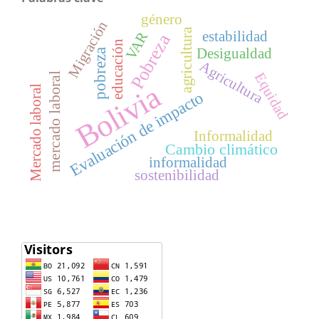
género
Migración
agricultura
estabilidad
VAR
Pobreza
educación
Desigualdad
pobreza
Agricultura
Equidad
mercado laboral
Bolivia
Mercado laboral
Evaluación de impacto
Informalidad
Cambio climático
informalidad
sostenibilidad