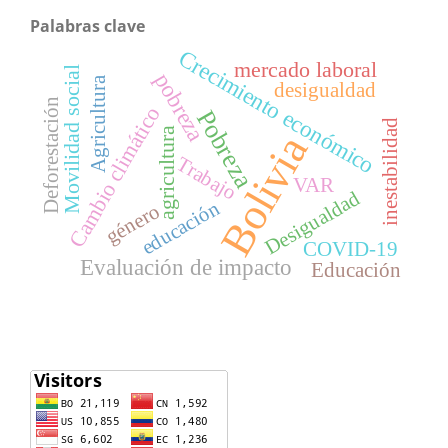
Palabras clave
Crecimiento económico
mercado laboral
Movilidad social
pobreza
Agricultura
desigualdad
Deforestación
Cambio climático
Pobreza
inestabilidad
agricultura
Bolivia
Trabajo
VAR
Desigualdad
educación
género
COVID-19
Evaluación de impacto
Educación