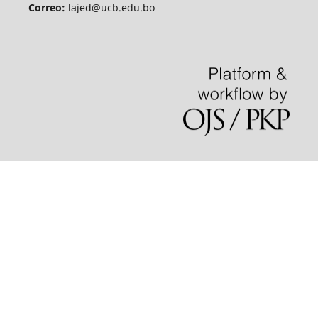
Correo:
lajed@ucb.edu.bo