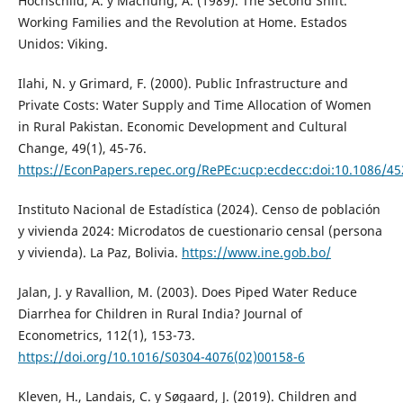
Hochschild, A. y Machung, A. (1989). The Second Shift.
Working Families and the Revolution at Home. Estados
Unidos: Viking.
Ilahi, N. y Grimard, F. (2000). Public Infrastructure and
Private Costs: Water Supply and Time Allocation of Women
in Rural Pakistan. Economic Development and Cultural
Change, 49(1), 45-76.
https://EconPapers.repec.org/RePEc:ucp:ecdecc:doi:10.1086/4
Instituto Nacional de Estadística (2024). Censo de población
y vivienda 2024: Microdatos de cuestionario censal (persona
y vivienda). La Paz, Bolivia.
https://www.ine.gob.bo/
Jalan, J. y Ravallion, M. (2003). Does Piped Water Reduce
Diarrhea for Children in Rural India? Journal of
Econometrics, 112(1), 153-73.
https://doi.org/10.1016/S0304-4076(02)00158-6
Kleven, H., Landais, C. y Søgaard, J. (2019). Children and