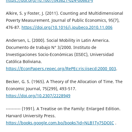
https://doi.org/10.1007/s43621-024-00663-y
Alkire, S. y Foster, J. (2011). Counting and Multidimensional
Poverty Measurement. Journal of Public Economics, 95(7),
476-87.
https://doi.org/10.1016/j.jpubeco.2010.11.006
Andersen, L. (2000). Social Mobility in Latin America.
Documento de trabajo N° 3/2000. Instituto de
Investigaciones Socio-Económicas (IISEC), Universidad
Católica Boliviana.
https://EconPapers.repec.org/RePEc:ris:iisecd:2000_003
.
Becker, G. S. (1965). A Theory of the Allocation of Time. The
Economic Journal, 75(299), 493-517.
https://doi.org/10.2307/2228949
---------- (1991). A Treatise on the Family: Enlarged Edition.
Harvard University Press.
https://books.google.com.bo/books?id=NLB1Ty75DOIC
.