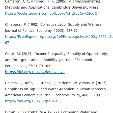
Cameron, A. C. y Trivedi, P. K. (2005). Microeconometrics:
Methods and Applications. Cambridge University Press.
https://books.google.com.bo/books?id=Zf0gCwxC9ocC
Chiappori, P. (1992). Collective Labor Supply and Welfare.
Journal of Political Economy, 100(3), 437-67.
https://EconPapers.repec.org/RePEc:ucp:jpolec:v:100:y:1992:i:3
67
Corak, M. (2013). Income Inequality, Equality of Opportunity,
and Intergenerational Mobility. Journal of Economic
Perspectives, 27(3), 79-102.
https://doi.org/10.1257/jep.27.3.79
Devoto, F., Duflo, E., Dupas, P., Pariente, W. y Pons, V. (2012).
Happiness on Tap: Piped Water Adoption in Urban Morocco.
American Economic Journal: Economic Policy, 4(4, 68- 99.
https://doi.org/10.1257/pol.4.4.68
Dickin, S., y Caretta, M.A. (2022). Examining Water and