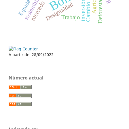
mercado laboral
sostenibilidad
Deforestación
Equidad
inversión
Desigualdad
Trabajo
A partir del 28/09/2022
Número actual