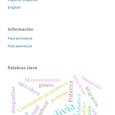
English
Información
Para lectores/as
Para autores/as
Palabras clave
educación
Desarrollo
Macroeconomía
agricultura
Crecimiento económico
Pobreza
género
Migración
desigualdad
pobreza
Cambio climático
Bolivia
Agricultura
VAR