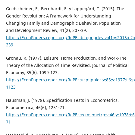
Goldscheider, F., Bernhardt, E. y Lappegård, T. (2015). The
Gender Revolution: A Framework for Understanding
Changing Family and Demographic Behavior. Population
and Development Review, 41(2), 207-39.
https://EconPapers.repec.org/RePEc:bla:popdev:v:41:y:2015:i:2:
239
Gronau, R. (1977). Leisure, Home Production, and Work-The
Theory of the Allocation of Time Revisited. Journal of Political
Economy, 85(6), 1099-123.
https://EconPapers.repec.org/RePEc:ucp:jpolec:v:85:y:1977:i:6:
1123
Hausman, J. (1978). Specification Tests in Econometrics.
Econometrica, 46(6), 1251-71.
https://EconPapers.repec.org/RePEc:ecm:emetrp:v:46:y:1978:i:6
71