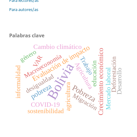
Para lectores/as
Para autores/as
Palabras clave
Cambio climático
Evaluación de impacto
Crecimiento económico
género
Macroeconomía
VAR
Trabajo
Deforestación
educación
Bolivia
Agricultura
informalidad
Mercado laboral
Desarrollo
desigualdad
agricultura
pobreza
Pobreza
Migración
COVID-19
sostenibilidad