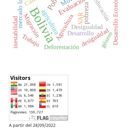
mercado laboral
Desarrollo Económico
educación
pobreza
Bolivia
agricultura
VAR
Migración
Agricultura
inestabilidad
Desigualdad
desigualdad
Desarrollo
género
Trabajo
Deforestación
A partir del 28/09/2022