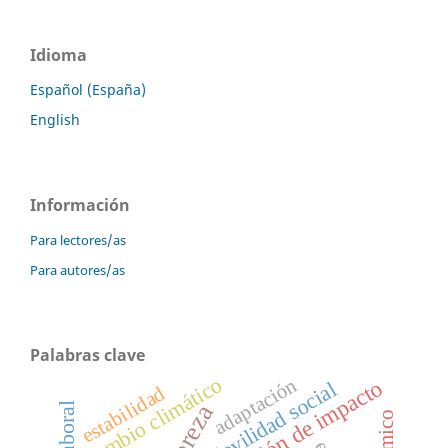
Idioma
Español (España)
English
Información
Para lectores/as
Para autores/as
Palabras clave
Cambio climático
adaptación
Evaluación de impacto
Movilidad social
estabilidad
Pobreza