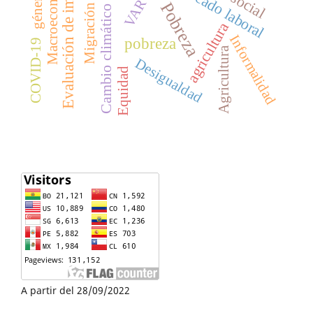
Evaluación de impacto
Macroeconomía
mercado laboral
género
VAR
Pobreza
Migración
Cambio climático
agricultura
Informalidad
pobreza
COVID-19
Agricultura
Desigualdad
Equidad
A partir del 28/09/2022