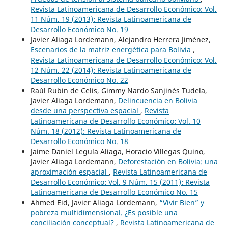
Revista Latinoamericana de Desarrollo Económico: Vol.
11 Núm. 19 (2013): Revista Latinoamericana de
Desarrollo Económico No. 19
Javier Aliaga Lordemann, Alejandro Herrera Jiménez,
Escenarios de la matriz energética para Bolivia
,
Revista Latinoamericana de Desarrollo Económico: Vol.
12 Núm. 22 (2014): Revista Latinoamericana de
Desarrollo Económico No. 22
Raúl Rubin de Celis, Gimmy Nardo Sanjinés Tudela,
Javier Aliaga Lordemann,
Delincuencia en Bolivia
desde una perspectiva espacial
,
Revista
Latinoamericana de Desarrollo Económico: Vol. 10
Núm. 18 (2012): Revista Latinoamericana de
Desarrollo Económico No. 18
Jaime Daniel Leguía Aliaga, Horacio Villegas Quino,
Javier Aliaga Lordemann,
Deforestación en Bolivia: una
aproximación espacial
,
Revista Latinoamericana de
Desarrollo Económico: Vol. 9 Núm. 15 (2011): Revista
Latinoamericana de Desarrollo Económico No. 15
Ahmed Eid, Javier Aliaga Lordemann,
“Vivir Bien” y
pobreza multidimensional. ¿Es posible una
conciliación conceptual?
,
Revista Latinoamericana de