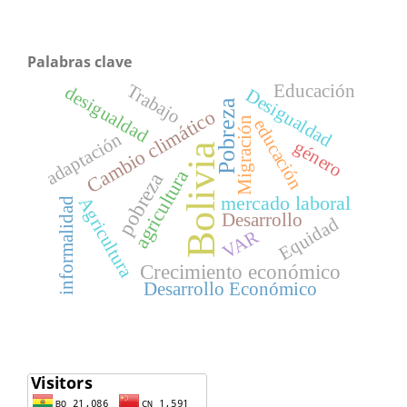
Palabras clave
Trabajo
Educación
desigualdad
Desigualdad
Pobreza
Cambio climático
Migración
educación
adaptación
género
Bolivia
agricultura
pobreza
mercado laboral
Agricultura
informalidad
Desarrollo
Equidad
VAR
Crecimiento económico
Desarrollo Económico