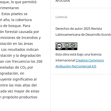
Artículos
osque, lo que permitió
perimentaron
 Estos píxeles se
Licencia
l año, la cobertura
ipo de bosque. Para
Derechos de autor 2025 Revista
ón forestal causada por
Latinoamericana de Desarrollo Econ
 Emisiones de Incendios y
stación en las áreas
 Los resultados indican
Esta obra está bajo una licencia
stación y la degradación
internacional
Creative Commons
ran con frecuencia los 200
Atribución-NoComercial 4.0
.
toneladas de CO₂ por
degradación, en
uyente significativo al
ntre las más altas del
ada vez mayor de estas
n propósito productivo