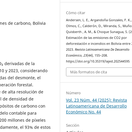
Cómo citar
Andersen, L. E., Argandoña Gonzales, F. K.,
nes de carbono, Bolivia
Olmos, C., Calderón, D., Miranda, S., Muño
Quisberth , A. M., & Choque Sunagua, S. (2
Estimación de las emisiones de CO2 por
deforestación e incendios en Bolivia entre 
2023.
Revista Latinoamericana De Desarrollo
Económico
,
23
(44), 155–208.
https://doi.org/10.35319/lajed.202544595
O₂ derivadas de la
010 y 2023, considerando
Más formatos de cita
das del desmonte, el
eración forestal.
 de alta resolución de
Número
l de densidad de
Vol. 23 Núm. 44 (2025): Revista
Latinoamericana de Desarrollo
pósitos de carbono con
Económico No. 44
delo contable para
00 millones de píxeles
Sección
nadamente, el 93% de estos