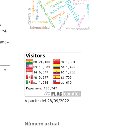
Cambio climático
Evaluación de impacto
Bolivia
adaptación
Trabajo
agricultura
Agricultura
inversión
COVID-19
Pobreza
Desigualdad
pobreza
VAR
educación
z
Informalidad
Macroeconomía
025).
2010 y
A partir del 28/09/2022
Número actual