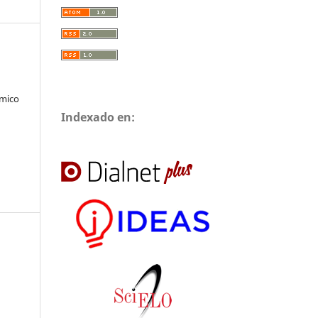
ómico
Indexado en: