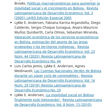
Brooks,
Políticas macroeconómicas para aumentar la
movilidad social y el crecimiento en Bolivia
,
Revista
Latinoamericana de Desarrollo Económico: Vol. 3
(2005): LAJED Edición Especial 2005
Lykke E. Andersen, Fabiana Karina Argandoña, Diego
Calderón, Sergio Choque Sunagua, Alvaro Mauricio
Muñoz Quisberth, Carla Olmos, Sebastian Miranda,
Valoración económica de los servicios ecosistémicos
en Bolivia: estimación del aporte de las áreas
protegidas y los territorios indígenas
,
Revista
Latinoamericana de Desarrollo Económico: Vol. 23
Núm. 44 (2025): Revista Latinoamericana de
Desarrollo Económico No. 44
Luis Carlos Jemio, Lykke E. Andersen, Agnes
Medinaceli,
Las Cuentas Nacionales Verdes de Bolivia
durante un súper ciclo de commodities
,
Revista
Latinoamericana de Desarrollo Económico: Vol. 16
Núm. 29 (2018): Revista Latinoamericana de
Desarrollo Económico No. 29
Lykke E. Andersen,
¡La movilidad social en Bolivia
finalmente está mejorando!
,
Revista Latinoamericana
de Desarrollo Económico: Vol. 8 Núm. 13 (2010):