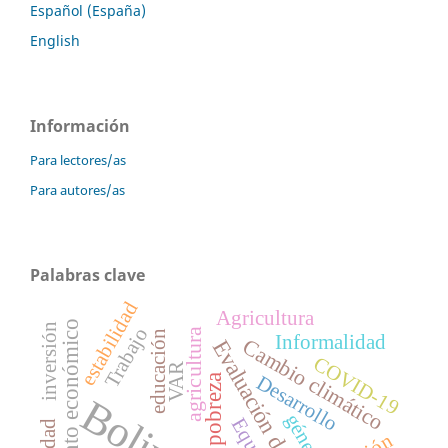
Español (España)
English
Información
Para lectores/as
Para autores/as
Palabras clave
estabilidad
Agricultura
Crecimiento económico
inversión
Trabajo
agricultura
educación
Informalidad
Cambio climático
Evaluación de impacto
COVID-19
VAR
Desarrollo
pobreza
Bolivia
género