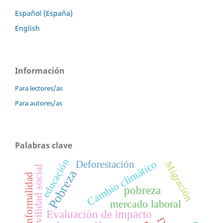
Español (España)
English
Información
Para lectores/as
Para autores/as
Palabras clave
educación
Cambio climático
Deforestación
Migración
Movilidad social
Pobreza
informalidad
pobreza
mercado laboral
Evaluación de impacto