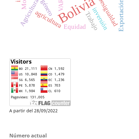
Bolivia
Desigualdad
Agricultura
género
VAR
Exportación
inversión
agricultura
Trabajo
Equidad
A partir del 28/09/2022
Número actual