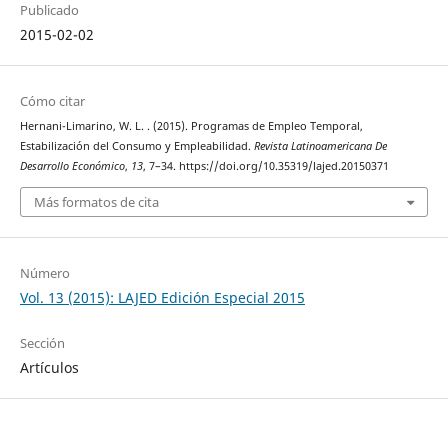
Publicado
2015-02-02
Cómo citar
Hernani-Limarino, W. L. . (2015). Programas de Empleo Temporal,
Estabilización del Consumo y Empleabilidad.
Revista Latinoamericana De
Desarrollo Económico
,
13
, 7–34. https://doi.org/10.35319/lajed.20150371
Más formatos de cita
Número
Vol. 13 (2015): LAJED Edición Especial 2015
Sección
Artículos