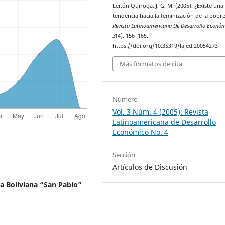
Leitón Quiroga, J. G. M. (2005). ¿Existe una
tendencia hacia la feminización de la pobr
Revista Latinoamericana De Desarrollo Econó
3
(4), 156–165.
https://doi.org/10.35319/lajed.20054273
Más formatos de cita
Número
Vol. 3 Núm. 4 (2005): Revista
Latinoamericana de Desarrollo
Económico No. 4
Sección
Artículos de Discusión
ca Boliviana “San Pablo”