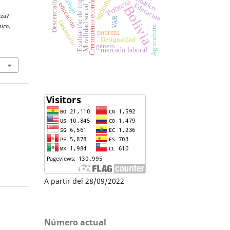
Descentralización
Evaluación de impacto
Crecimiento económico
agricultura
Trabajo
Pobreza
educación
Educación
Bolivia
Movilidad social
eza?.
VAR
Desarrollo
mico
,
Agricultura
pobreza
Desigualdad
género
mercado laboral
A partir del 28/09/2022
Número actual