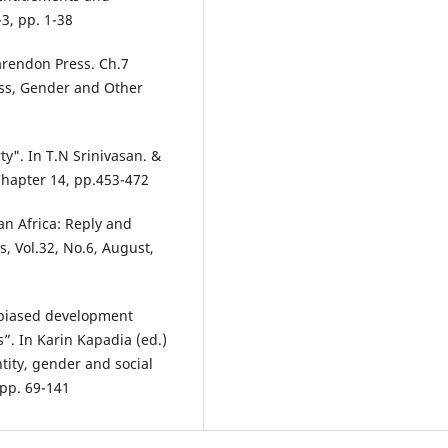
3, pp. 1-38
arendon Press. Ch.7
ass, Gender and Other
ty". In T.N Srinivasan. &
Chapter 14, pp.453-472
an Africa: Reply and
, Vol.32, No.6, August,
-biased development
”. In Karin Kapadia (ed.)
tity, gender and social
 pp. 69-141