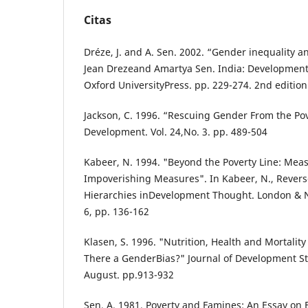
Citas
Dréze, J. and A. Sen. 2002. “Gender inequality 
Jean Drezeand Amartya Sen. India: Development 
Oxford UniversityPress. pp. 229-274. 2nd edition
Jackson, C. 1996. “Rescuing Gender From the Po
Development. Vol. 24,No. 3. pp. 489-504
Kabeer, N. 1994. "Beyond the Poverty Line: Mea
Impoverishing Measures". In Kabeer, N., Revers
Hierarchies inDevelopment Thought. London & N
6, pp. 136-162
Klasen, S. 1996. "Nutrition, Health and Mortality
There a GenderBias?" Journal of Development Stu
August. pp.913-932
Sen, A. 1981. Poverty and Famines: An Essay on 