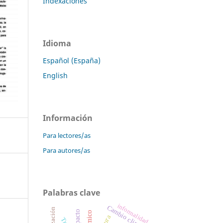
Indexaciones
Idioma
Español (España)
English
Información
Para lectores/as
Para autores/as
Palabras clave
informalidad
Cambio climático