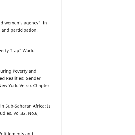
and women’s agency”. In
and participation.
verty Trap” World
suring Poverty and
ed Realities: Gender
ew York: Verso. Chapter
 in Sub-Saharan Africa: Is
dies. Vol.32. No.6,
Entitlements and