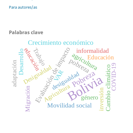
Para autores/as
Palabras clave
Crecimiento económico
Evaluación de impacto
educación
Trabajo
informalidad
Desarrollo
agricultura
Educación
pobreza
adaptación
COVID-19
Desigualdad
Cambio climático
Pobreza
VAR
desigualdad
Bolivia
Agricultura
Migración
inversión
género
Movilidad social