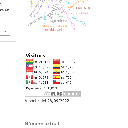
adaptación
mercado laboral
Bolivia
Deforestación
pobreza
s,
Cambio climático
VAR
COVID-19
ana De
Pobreza
Desigualdad
género
agricultura
Educación
Agricultura
Mercado laboral
estabilidad
A partir del 28/09/2022
Número actual