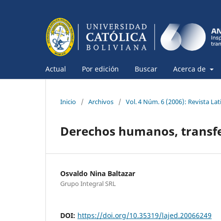
Actual
Por edición
Buscar
Acerca de
Inicio
/
Archivos
/
Vol. 4 Núm. 6 (2006): Revista L
Derechos humanos, transfe
Osvaldo Nina Baltazar
Grupo Integral SRL
DOI:
https://doi.org/10.35319/lajed.20066249