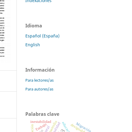
Indexaciones
Idioma
Español (España)
English
Información
Para lectores/as
Para autores/as
Palabras clave
inestabilidad
Desarrollo
educación
informalidad
Migración
Trabajo
desigualdad