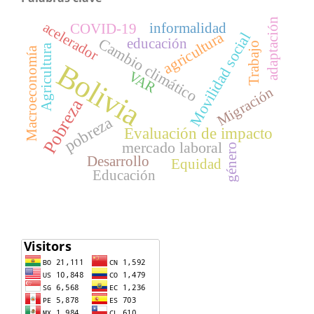
adaptación
acelerador
informalidad
COVID-19
agricultura
Movilidad social
Cambio climático
educación
Trabajo
Agricultura
Macroeconomía
Bolivia
VAR
Migración
Pobreza
pobreza
Evaluación de impacto
mercado laboral
género
Desarrollo
Equidad
Educación