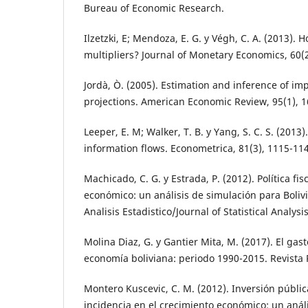
Bureau of Economic Research.
Ilzetzki, E; Mendoza, E. G. y Végh, C. A. (2013). H
multipliers? Journal of Monetary Economics, 60(2
Jordà, Ò. (2005). Estimation and inference of im
projections. American Economic Review, 95(1), 1
Leeper, E. M; Walker, T. B. y Yang, S. C. S. (2013)
information flows. Econometrica, 81(3), 1115-11
Machicado, C. G. y Estrada, P. (2012). Política fis
económico: un análisis de simulación para Bolivia
Analisis Estadistico/Journal of Statistical Analysis
Molina Diaz, G. y Gantier Mita, M. (2017). El gast
economía boliviana: periodo 1990-2015. Revista P
Montero Kuscevic, C. M. (2012). Inversión pública
incidencia en el crecimiento económico: un análi