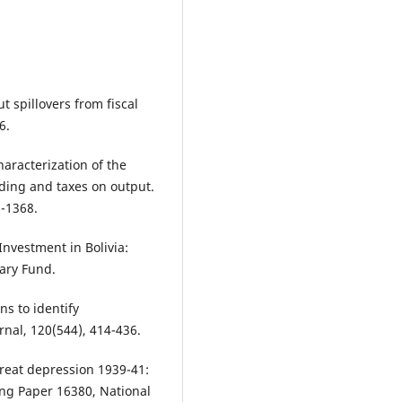
t spillovers from fiscal
6.
haracterization of the
ding and taxes on output.
9-1368.
Investment in Bolivia:
ary Fund.
rns to identify
nal, 120(544), 414-436.
great depression 1939-41:
king Paper 16380, National