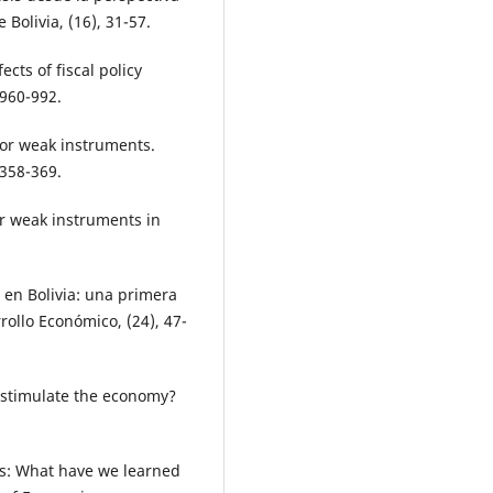
 Bolivia, (16), 31-57.
ects of fiscal policy
 960-992.
t for weak instruments.
 358-369.
for weak instruments in
o en Bolivia: una primera
ollo Económico, (24), 47-
 stimulate the economy?
isis: What have we learned