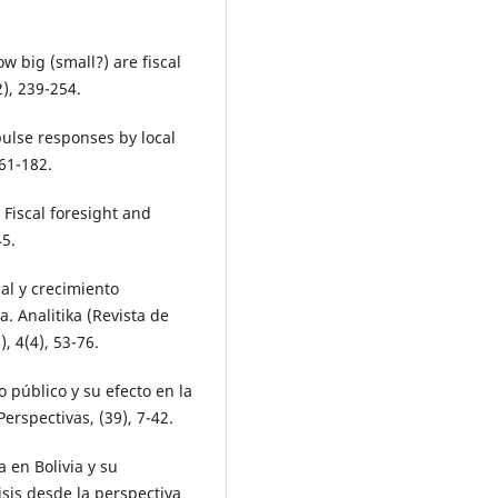
ow big (small?) are fiscal
), 239-254.
pulse responses by local
61-182.
. Fiscal foresight and
45.
cal y crecimiento
. Analitika (Revista de
), 4(4), 53-76.
o público y su efecto en la
erspectivas, (39), 7-42.
 en Bolivia y su
sis desde la perspectiva