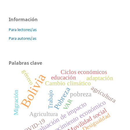
Información
Para lectores/as
Para autores/as
Palabras clave
género
Ciclos económicos
Bolivia
educación
adaptación
Cambio climático
agricultura
Pobreza
Migración
Trabajo
pobreza
VAR
Crecimiento económico
Evaluación de impacto
Movilidad social
Agricultura
Desigualdad
COVID-19