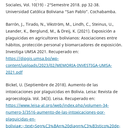
Sociales, Vol. 10(19) - 2°Semestre 2018. pp 32-38.
Universidad Católica Boliviana “San Pablo”. Cochabamba.
Barrón, J., Tirado, N., Vikström, M., Lindh, C., Steinus, U.,
Leander, K., Berglund, M., & Dreij, K. (2021). Exposición a
plaguicidas en agricultores bolivianos: Asociaciones entre
hábitos, protección personal y biomarcadores de exposición.
Investiga UMSA 2021. Recuperado en:
https://dipgis.umsa.bo/wp-
content/uploads/2023/02/MEMORIA-INVESTIGA-UMSA-
2021.pdf
Bickel, U. (Septiembre de 2018). Aumento de las
intoxicaciones por plaguicidas en Bolivia. Leisa: Revista de
agroecología. Vol. 34(3). Leisa. Recuperado en:
https://www.leisa-al.org/web/index.php/volumen-34-
numero-3/3516-aumento-de-las-intoxicaciones-por-
plaguicidas-en-
bolivia#:~:text=Seg%C3%BAn%20diagn%C3%B3stico%20de-