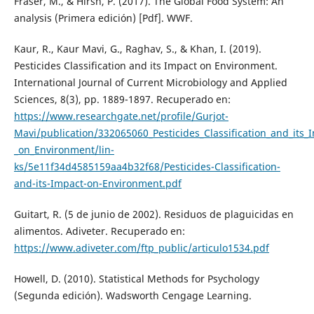
Fraser, M., & Hirsh, P. (2017). The Global Food System: An
analysis (Primera edición) [Pdf]. WWF.
Kaur, R., Kaur Mavi, G., Raghav, S., & Khan, I. (2019).
Pesticides Classification and its Impact on Environment.
International Journal of Current Microbiology and Applied
Sciences, 8(3), pp. 1889-1897. Recuperado en:
https://www.researchgate.net/profile/Gurjot-
Mavi/publication/332065060_Pesticides_Classification_and_its_
_on_Environment/lin-
ks/5e11f34d4585159aa4b32f68/Pesticides-Classification-
and-its-Impact-on-Environment.pdf
Guitart, R. (5 de junio de 2002). Residuos de plaguicidas en
alimentos. Adiveter. Recuperado en:
https://www.adiveter.com/ftp_public/articulo1534.pdf
Howell, D. (2010). Statistical Methods for Psychology
(Segunda edición). Wadsworth Cengage Learning.