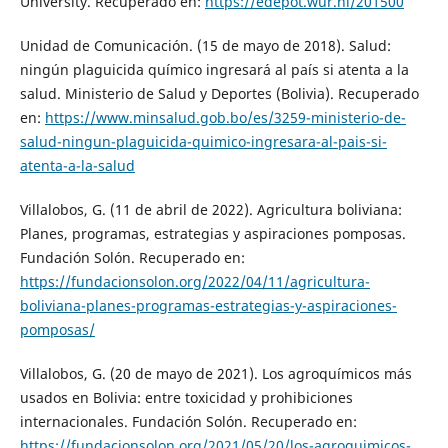
University. Recuperado en:
https://edepot.wur.nl/201500
Unidad de Comunicación. (15 de mayo de 2018). Salud:
ningún plaguicida químico ingresará al país si atenta a la
salud. Ministerio de Salud y Deportes (Bolivia). Recuperado
en:
https://www.minsalud.gob.bo/es/3259-ministerio-de-
salud-ningun-plaguicida-quimico-ingresara-al-pais-si-
atenta-a-la-salud
Villalobos, G. (11 de abril de 2022). Agricultura boliviana:
Planes, programas, estrategias y aspiraciones pomposas.
Fundación Solón. Recuperado en:
https://fundacionsolon.org/2022/04/11/agricultura-
boliviana-planes-programas-estrategias-y-aspiraciones-
pomposas/
Villalobos, G. (20 de mayo de 2021). Los agroquímicos más
usados en Bolivia: entre toxicidad y prohibiciones
internacionales. Fundación Solón. Recuperado en:
https://fundacionsolon.org/2021/05/20/los-agroquimicos-