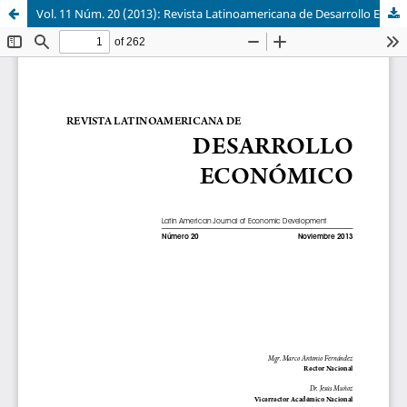
Vol. 11 Núm. 20 (2013): Revista Latinoamericana de Desarrollo Económico No. 20