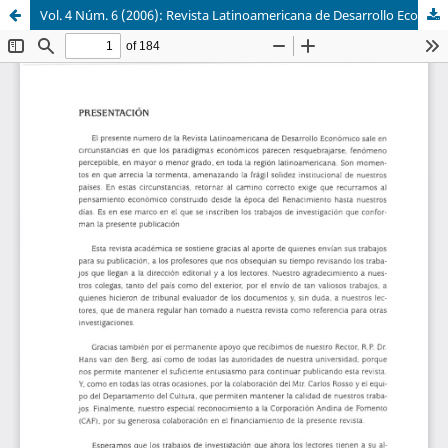
Vol. 4 Núm. 6 (2006): Revista Latinoamericana de Desarrollo Económico No. 6