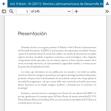
Vol. 9 Núm. 16 (2011): Revista Latinoamericana de Desarrollo Económico No. 16