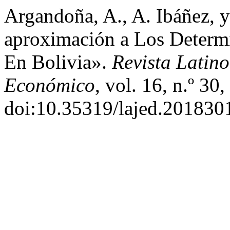
Argandoña, A., A. Ibáñez, 
aproximación a Los Determin
En Bolivia».
Revista Latin
Económico
, vol. 16, n.º 3
doi:10.35319/lajed.201830