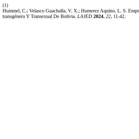
(1)
Hummel, C.; Velasco Guachalla, V. X.; Humerez Aquino, L. S. Empr
transgénero Y Transexual De Bolivia.
LAJED
2024
,
22
, 11-42.